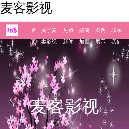
麦客影视
首
关于麦
热点
招商
案例
联系
页
客影视
新闻
加盟
展示
我们
麦客影视