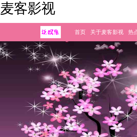
麦客影视
首页
关于麦客影视
热