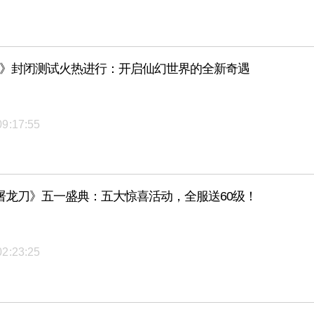
II》封闭测试火热进行：开启仙幻世界的全新奇遇
09:17:55
屠龙刀》五一盛典：五大惊喜活动，全服送60级！
02:23:25