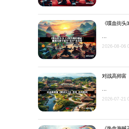
《喋血街头3
···
2026-08-06 
对战高帅富
···
2026-07-21 
《热血海贼