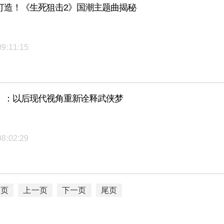
打造！《生死狙击2》国潮主题曲揭秘
09:11:15
》：以后现代视角重新诠释武侠梦
08:02:29
首页
上一页
下一页
尾页