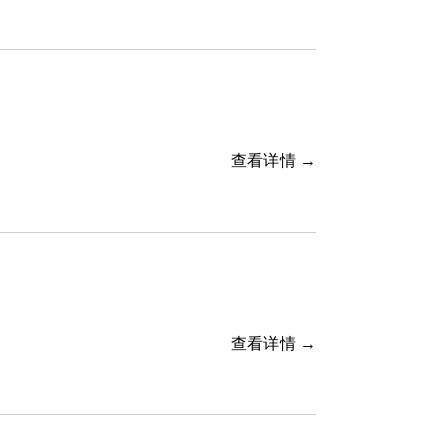
查看详情 →
查看详情 →