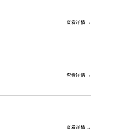
查看详情 →
查看详情 →
查看详情 →