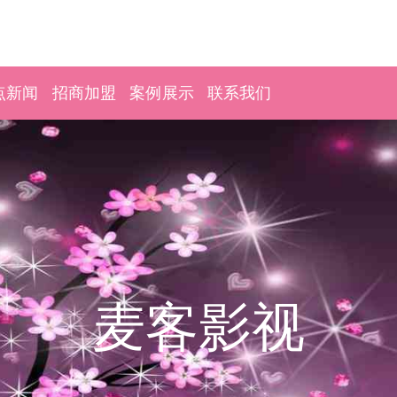
点新闻
招商加盟
案例展示
联系我们
麦客影视