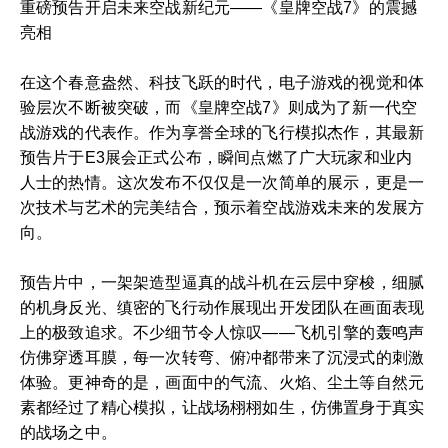
重磅预告开启未来空战新纪元——《皇牌空战7》的震撼
亮相
在这个春意盎然、科技飞跃的时代，电子游戏的视觉和体
验层次不断被突破，而《皇牌空战7》则成为了新一代空
战游戏的代表作。作为享誉全球的飞行模拟杰作，其最新
预告片于E3展会正式公布，瞬间点燃了广大玩家和业内
人士的热情。这次发布不仅仅是一次简单的展示，更是一
次技术与艺术的完美结合，预示着空战游戏未来的发展方
向。
预告片中，一架架造型逼真的战斗机在云层中穿梭，细腻
的机身反光、缜密的飞行动作展现出开发团队在画面表现
上的极致追求。不少细节令人惊叹——飞机引擎的轰鸣声
仿佛穿透耳膜，每一次转弯、俯冲都带来了沉浸式的刺激
体验。更神奇的是，画面中的气流、火焰、尘土等自然元
素都经过了精心模拟，让战场栩栩如生，仿佛置身于真实
的战场之中。