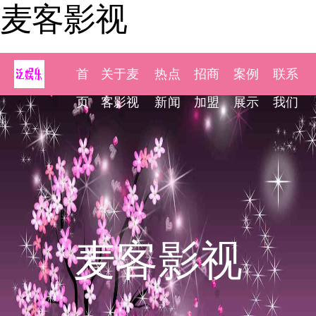
麦客影视
首
关于麦
热点
招商
案例
联系
页
客影视
新闻
加盟
展示
我们
麦客影视