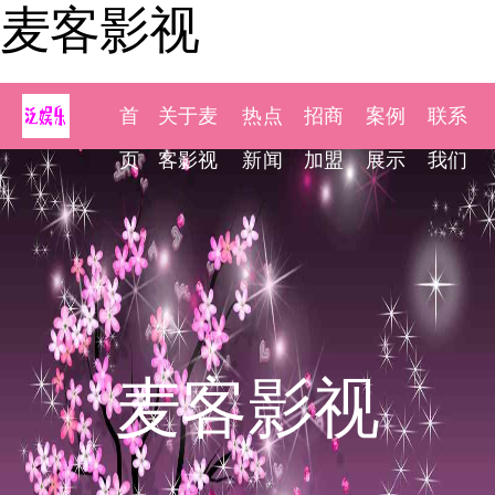
麦客影视
首
关于麦
热点
招商
案例
联系
页
客影视
新闻
加盟
展示
我们
麦客影视