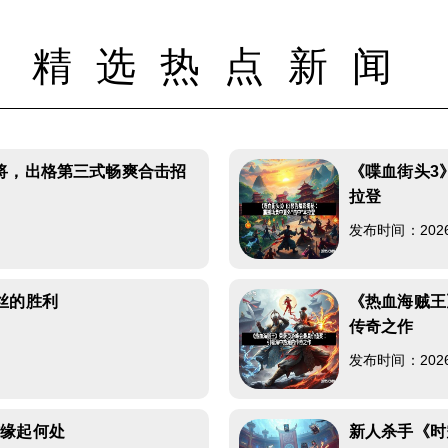
精选热点新闻
将，出格第三式畅爽合击招
《喋血街头3
拉登
发布时间：2026-0
丝的胜利
《热血海贼王
传奇之作
发布时间：2026-0
防缘起何处
新人杀手《时