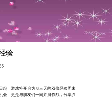
经验
35
日起，游戏将开启为期三天的双倍经验周末
机会，更是与朋友们一同并肩作战，分享胜