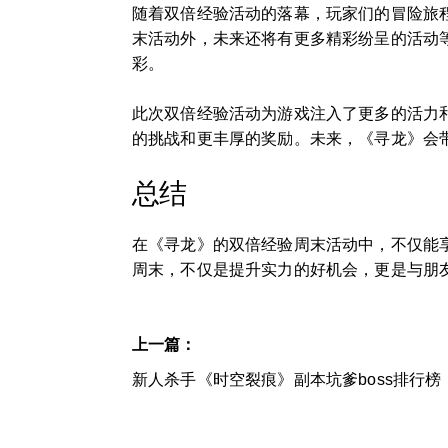
随着双倍经验活动的落幕，玩家们的冒险旅
末活动外，未来还将有更多精彩纷呈的活动
彩。
此次双倍经验活动为游戏注入了更多的活力
的挑战和更丰厚的奖励。未来，《寻龙》会
总结
在《寻龙》的双倍经验周末活动中，不仅能
周末，不仅是提升实力的好机会，更是与朋
上一篇：
新人杀手《时空裂痕》副本坑爹boss排行榜