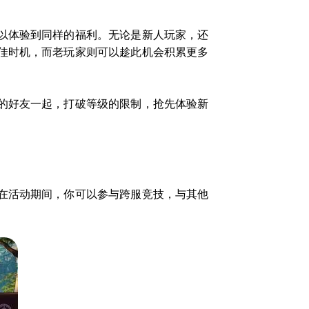
以体验到同样的福利。无论是新人玩家，还
佳时机，而老玩家则可以趁此机会积累更多
的好友一起，打破等级的限制，抢先体验新
在活动期间，你可以参与跨服竞技，与其他