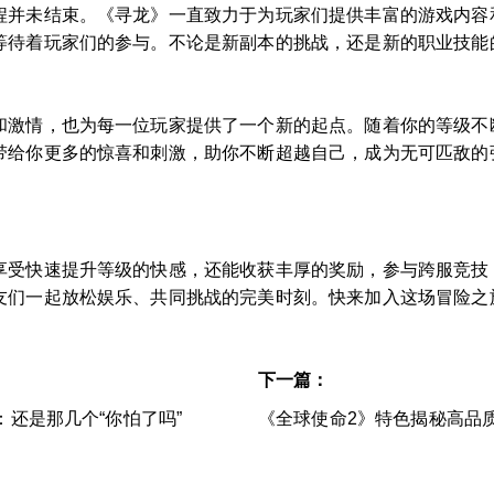
程并未结束。《寻龙》一直致力于为玩家们提供丰富的游戏内容
等待着玩家们的参与。不论是新副本的挑战，还是新的职业技能
和激情，也为每一位玩家提供了一个新的起点。随着你的等级不
带给你更多的惊喜和刺激，助你不断超越自己，成为无可匹敌的
享受快速提升等级的快感，还能收获丰厚的奖励，参与跨服竞技
友们一起放松娱乐、共同挑战的完美时刻。快来加入这场冒险之
下一篇：
：还是那几个“你怕了吗”
《全球使命2》特色揭秘高品